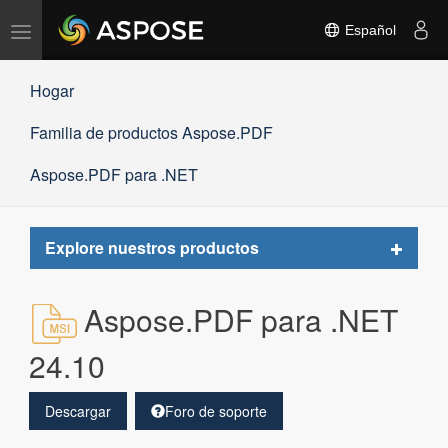
Alternar
Español
navegación
Hogar
Familia de productos Aspose.PDF
Aspose.PDF para .NET
Toggle
Explore nuestros productos
navigat
Aspose.PDF para .NET
24.10
Descargar
Foro de soporte