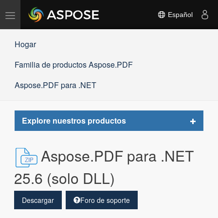
Alternar
Español
navegación
Hogar
Familia de productos Aspose.PDF
Aspose.PDF para .NET
Toggle
Explore nuestros productos
navigat
Aspose.PDF para .NET
25.6 (solo DLL)
Descargar
Foro de soporte