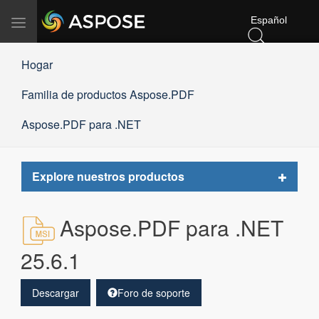
Español
Alternar
navegación
Hogar
Familia de productos Aspose.PDF
Aspose.PDF para .NET
Toggle
Explore nuestros productos
navigat
Aspose.PDF para .NET
25.6.1
Descargar
Foro de soporte