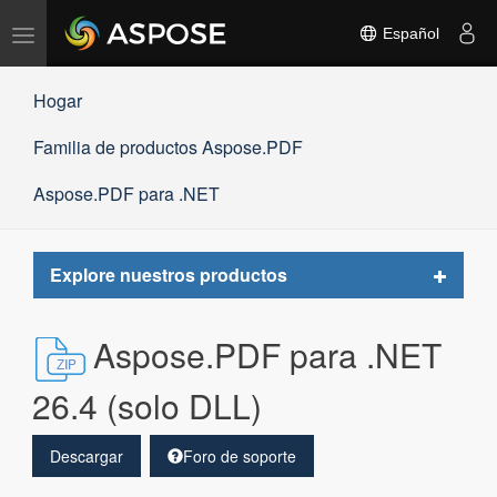
Alternar
Español
navegación
Hogar
Familia de productos Aspose.PDF
Aspose.PDF para .NET
Toggle
Explore nuestros productos
navigat
Aspose.PDF para .NET
26.4 (solo DLL)
Descargar
Foro de soporte