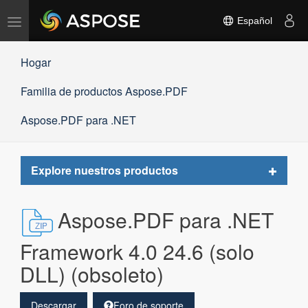
Alternar
Español
navegación
Hogar
Familia de productos Aspose.PDF
Aspose.PDF para .NET
Toggle
Explore nuestros productos
navigat
Aspose.PDF para .NET
Framework 4.0 24.6 (solo
DLL) (obsoleto)
Descargar
Foro de soporte