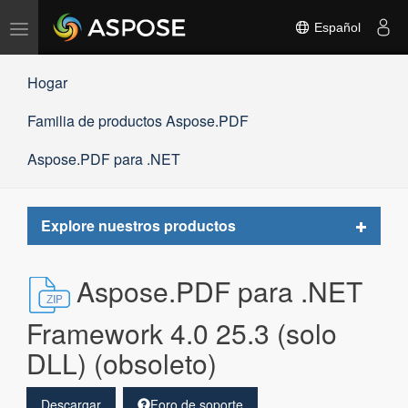
Alternar
Español
navegación
Hogar
Familia de productos Aspose.PDF
Aspose.PDF para .NET
Toggle
Explore nuestros productos
navigat
Aspose.PDF para .NET
Framework 4.0 25.3 (solo
DLL) (obsoleto)
Descargar
Foro de soporte