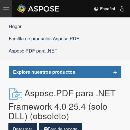
Alternar
Español
navegación
Hogar
Familia de productos Aspose.PDF
Aspose.PDF para .NET
Toggle
Explore nuestros productos
navigat
Aspose.PDF para .NET
Framework 4.0 25.4 (solo
DLL) (obsoleto)
Descargar
Foro de soporte