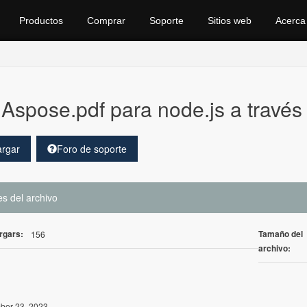
Productos
Comprar
Soporte
Sitios web
Acerca
Aspose.pdf para node.js a través
rgar
Foro de soporte
es del archivo
rgars:
Tamaño del
156
archivo:
er 23, 2023