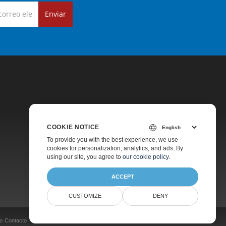
Enviar
COOKIE NOTICE
Precios
To provide you with the best experience, we use
cookies for personalization, analytics, and ads. By
Soporte De Pago
using our site, you agree to
our cookie policy
.
Acerca De
ACCEPT
CUSTOMIZE
DENY
o
Contacto