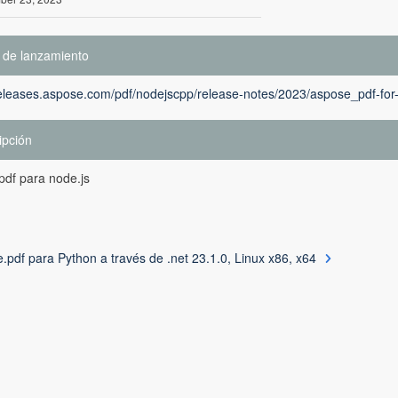
 de lanzamiento
releases.aspose.com/pdf/nodejscpp/release-notes/2023/aspose_pdf-for
ipción
pdf para node.js
.pdf para Python a través de .net 23.1.0, Linux x86, x64