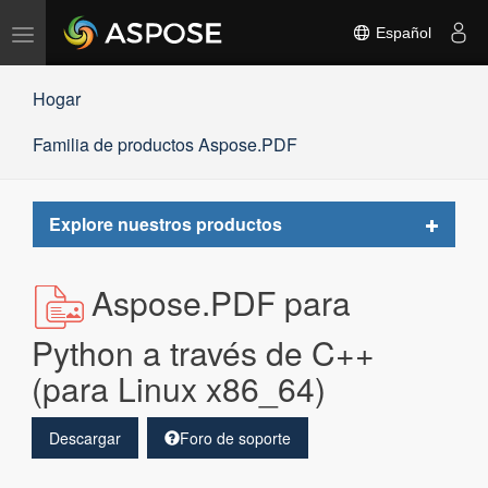
Alternar
Español
navegación
Hogar
Familia de productos Aspose.PDF
Toggle
Explore nuestros productos
navigat
Aspose.PDF para
Python a través de C++
(para Linux x86_64)
Descargar
Foro de soporte