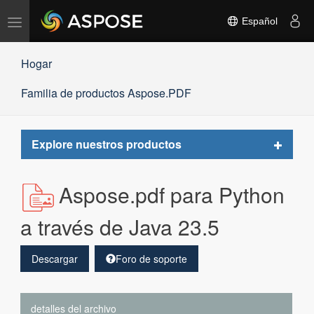
Alternar
Español
navegación
Hogar
Familia de productos Aspose.PDF
Toggle
Explore nuestros productos
navigat
Aspose.pdf para Python
a través de Java 23.5
Descargar
Foro de soporte
detalles del archivo