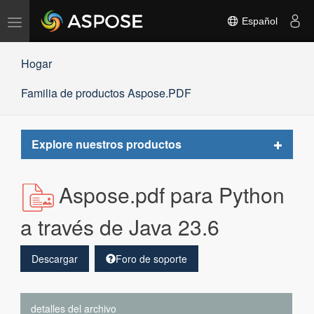
Alternar
Español
navegación
Hogar
Familia de productos Aspose.PDF
Toggle
Explore nuestros productos
navigat
Aspose.pdf para Python
a través de Java 23.6
Descargar
Foro de soporte
detalles del archivo