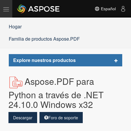
Alternar
Español
navegación
Hogar
Familia de productos Aspose.PDF
Toggle
Explore nuestros productos
navigat
Aspose.PDF para
Python a través de .NET
24.10.0 Windows x32
Descargar
Foro de soporte