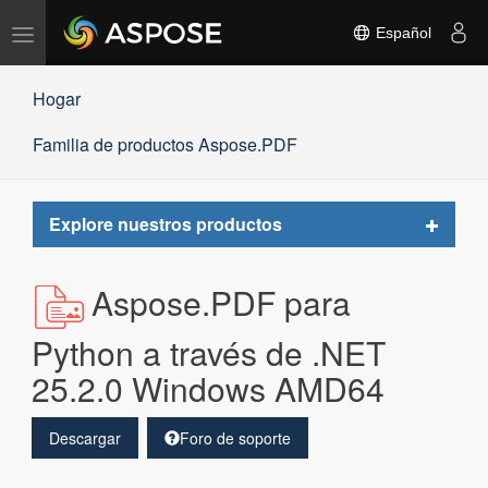
Alternar
Español
navegación
Hogar
Familia de productos Aspose.PDF
Toggle
Explore nuestros productos
navigat
Aspose.PDF para
Python a través de .NET
25.2.0 Windows AMD64
Descargar
Foro de soporte