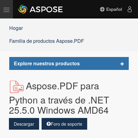
Alternar
Español
navegación
Hogar
Familia de productos Aspose.PDF
Toggle
Explore nuestros productos
navigat
Aspose.PDF para
Python a través de .NET
25.5.0 Windows AMD64
Descargar
Foro de soporte