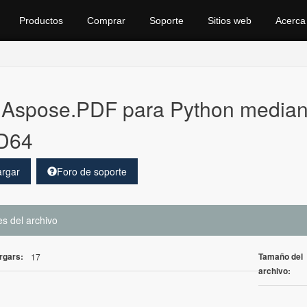
Productos
Comprar
Soporte
Sitios web
Acerca
Aspose.PDF para Python median
D64
rgar
Foro de soporte
es del archivo
rgars:
Tamaño del
17
archivo: