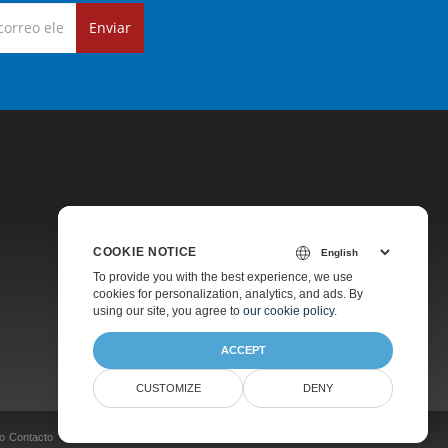
Enviar
COOKIE NOTICE
Precios
To provide you with the best experience, we use
cookies for personalization, analytics, and ads. By
Soporte De Pago
using our site, you agree to
our cookie policy
.
Acerca De
ACCEPT
CUSTOMIZE
DENY
o
Contacto