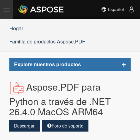
Alternar
Español
navegación
Hogar
Familia de productos Aspose.PDF
Toggle
Explore nuestros productos
navigat
Aspose.PDF para
Python a través de .NET
26.4.0 MacOS ARM64
Descargar
Foro de soporte