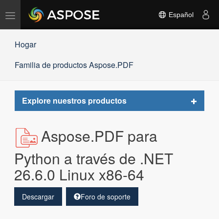
Alternar
Español
navegación
Hogar
Familia de productos Aspose.PDF
Toggle
Explore nuestros productos
navigat
Aspose.PDF para
Python a través de .NET
26.6.0 Linux x86-64
Descargar
Foro de soporte