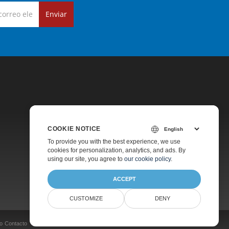
Enviar
COOKIE NOTICE
Precios
To provide you with the best experience, we use
cookies for personalization, analytics, and ads. By
Soporte De Pago
using our site, you agree to
our cookie policy
.
Acerca De
ACCEPT
CUSTOMIZE
DENY
o
Contacto