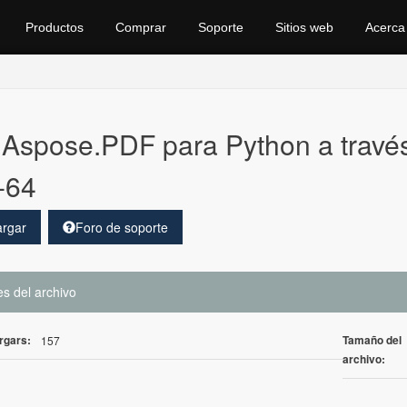
Productos
Comprar
Soporte
Sitios web
Acerca
Aspose.PDF para Python a travé
-64
rgar
Foro de soporte
es del archivo
rgars:
Tamaño del
157
archivo: