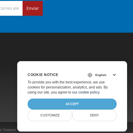
Enviar
COOKIE NOTICE
Precios
To provide you with the best experience, we use
cookies for personalization, analytics, and ads. By
Soporte De Pago
using our site, you agree to
our cookie policy
.
Acerca De
ACCEPT
CUSTOMIZE
DENY
o
Contacto