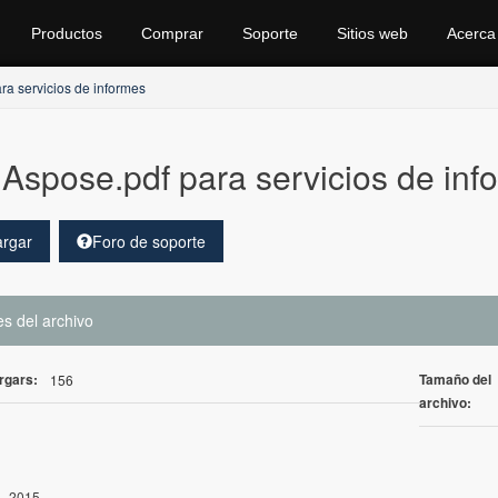
Productos
Comprar
Soporte
Sitios web
Acerca
a servicios de informes
Aspose.pdf para servicios de inf
rgar
Foro de soporte
es del archivo
rgars:
Tamaño del
156
archivo:
, 2015