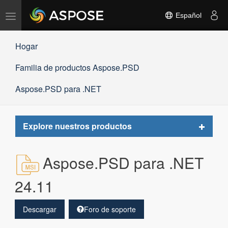
Alternar
Español
navegación
Hogar
Familia de productos Aspose.PSD
Aspose.PSD para .NET
Toggle
Explore nuestros productos
navigat
Aspose.PSD para .NET
24.11
Descargar
Foro de soporte