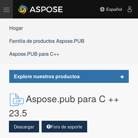
Alternar
Español
navegación
Hogar
Familia de productos Aspose.PUB
Aspose.PUB para C++
Toggle
Explore nuestros productos
navigat
Aspose.pub para C ++
23.5
Descargar
Foro de soporte