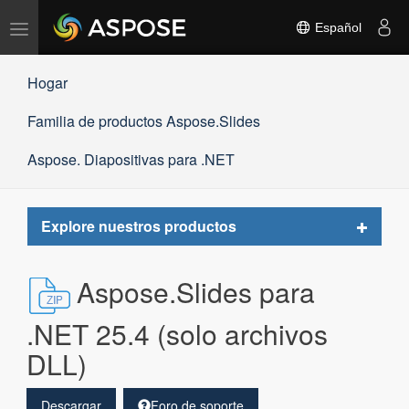
Alternar
Español
navegación
Hogar
Familia de productos Aspose.Slides
Aspose. Diapositivas para .NET
Toggle
Explore nuestros productos
navigat
Aspose.Slides para
.NET 25.4 (solo archivos
DLL)
Descargar
Foro de soporte