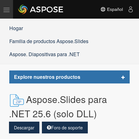
Alternar
Español
navegación
Hogar
Familia de productos Aspose.Slides
Aspose. Diapositivas para .NET
Toggle
Explore nuestros productos
navigat
Aspose.Slides para
.NET 25.6 (solo DLL)
Descargar
Foro de soporte