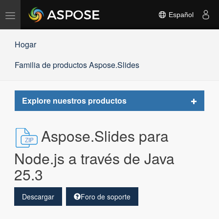
Alternar
Español
navegación
Hogar
Familia de productos Aspose.Slides
Toggle
Explore nuestros productos
navigat
Aspose.Slides para
Node.js a través de Java
25.3
Descargar
Foro de soporte