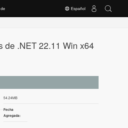
 de
Español
és de .NET 22.11 Win x64
54.24MB
Fecha
Agregada: