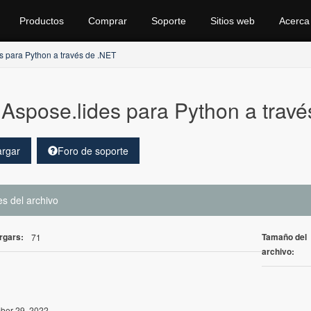
Productos
Comprar
Soporte
Sitios web
Acerca
s para Python a través de .NET
Aspose.lides para Python a trav
rgar
Foro de soporte
es del archivo
rgars:
Tamaño del
71
archivo:
er 29, 2022