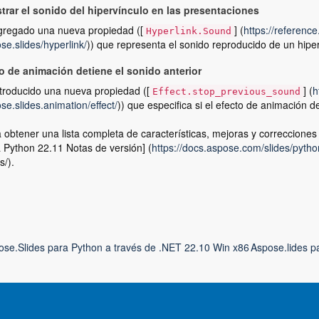
trar el sonido del hipervínculo en las presentaciones
gregado una nueva propiedad ([
] (
https://referenc
Hyperlink.Sound
se.slides/hyperlink/
)) que representa el sonido reproducido de un hiper
to de animación detiene el sonido anterior
troducido una nueva propiedad ([
] (
h
Effect.stop_previous_sound
se.slides.animation/effect/
)) que especifica si el efecto de animación de
 obtener una lista completa de características, mejoras y correcciones d
 Python 22.11 Notas de versión] (
https://docs.aspose.com/slides/pytho
s/).
ose.Slides para Python a través de .NET 22.10 Win x86
Aspose.lides 