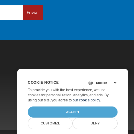
Enviar
COOKIE NOTICE
Precios
To provide you with the best experience, we use
cookies for personalization, analytics, and ads. By
Asesoramiento Gratuito
using our site, you agree to
our cookie policy
.
ACCEPT
CUSTOMIZE
DENY