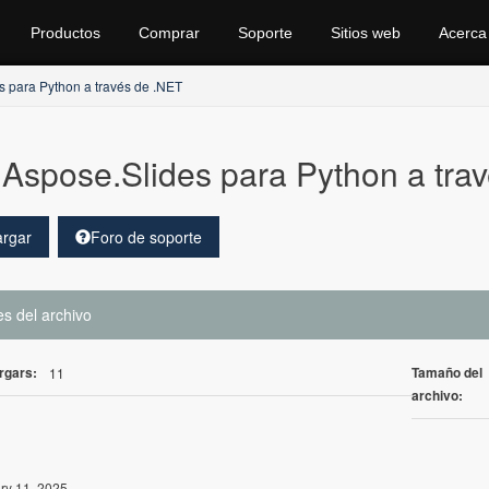
Productos
Comprar
Soporte
Sitios web
Acerca
s para Python a través de .NET
Aspose.Slides para Python a tra
rgar
Foro de soporte
es del archivo
rgars:
Tamaño del
11
archivo:
ry 11, 2025