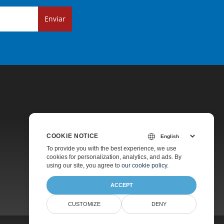
Enviar
COOKIE NOTICE
Precios
To provide you with the best experience, we use
cookies for personalization, analytics, and ads. By
Asesoramiento Gratuito
using our site, you agree to
our cookie policy
.
ACCEPT
CUSTOMIZE
DENY