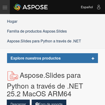
Alternar
Español
navegación
Hogar
Familia de productos Aspose.Slides
Aspose.Slides para Python a través de .NET
Toggle
Explore nuestros productos
navigat
Aspose.Slides para
Python a través de .NET
25.2 MacOS ARM64
Descargar
Foro de soporte