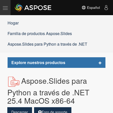
Alternar
Español
navegación
Hogar
Familia de productos Aspose.Slides
Aspose.Slides para Python a través de .NET
Toggle
Explore nuestros productos
navigat
Aspose.Slides para
Python a través de .NET
25.4 MacOS x86-64
Descargar
Foro de soporte