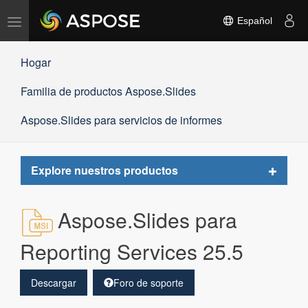
Alternar
Español
navegación
Hogar
Familia de productos Aspose.Slides
Aspose.Slides para servicios de informes
Toggle
Explore nuestros productos
navigat
Aspose.Slides para
Reporting Services 25.5
Descargar
Foro de soporte