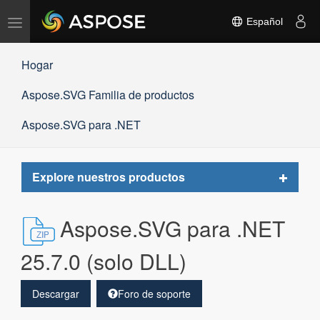
Alternar
Español
navegación
Hogar
Aspose.SVG Familia de productos
Aspose.SVG para .NET
Toggle
Explore nuestros productos
navigat
Aspose.SVG para .NET
25.7.0 (solo DLL)
Descargar
Foro de soporte