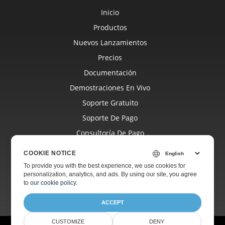
Inicio
Productos
Nuevos Lanzamientos
Precios
Documentación
Demostraciones En Vivo
Soporte Gratuito
Soporte De Pago
Consultoría De Pago
Blog
COOKIE NOTICE
Sitios Web
To provide you with the best experience, we use cookies for
personalization, analytics, and ads. By using our site, you agree
Acerca De
to
our cookie policy
.
ACCEPT
CUSTOMIZE
DENY