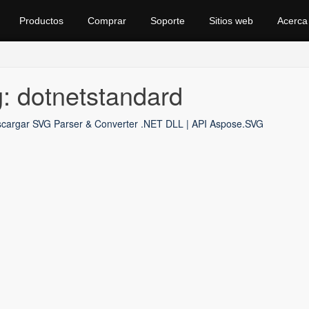
Productos
Comprar
Soporte
Sitios web
Acerca
: dotnetstandard
cargar SVG Parser & Converter .NET DLL | API Aspose.SVG