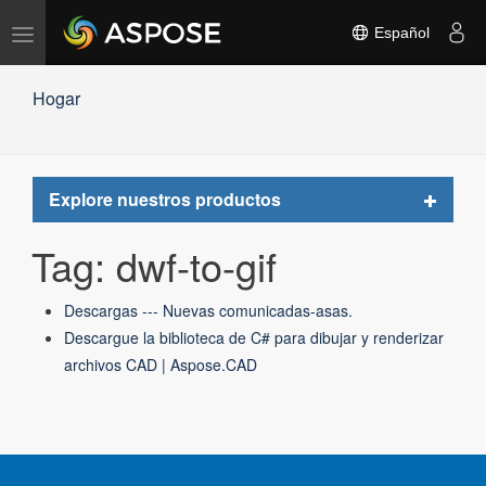
Alternar
Español
navegación
Hogar
Toggle
Explore nuestros productos
navigat
Tag: dwf-to-gif
Descargas --- Nuevas comunicadas-asas.
Descargue la biblioteca de C# para dibujar y renderizar
archivos CAD | Aspose.CAD