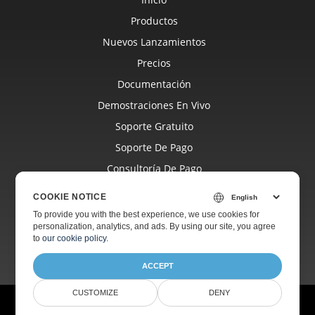
Productos
Nuevos Lanzamientos
Precios
Documentación
Demostraciones En Vivo
Soporte Gratuito
Soporte De Pago
Consultoría De Pago
Blog
COOKIE NOTICE
Sitios Web
To provide you with the best experience, we use cookies for
personalization, analytics, and ads. By using our site, you agree
Acerca De
to
our cookie policy
.
ACCEPT
CUSTOMIZE
DENY
© Aspose Pty Ltd 2001-2026.
Todos los derechos reservados.