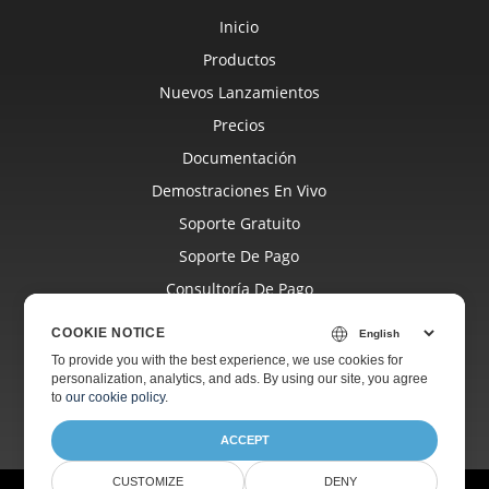
Inicio
Productos
Nuevos Lanzamientos
Precios
Documentación
Demostraciones En Vivo
Soporte Gratuito
Soporte De Pago
Consultoría De Pago
Blog
COOKIE NOTICE
Sitios Web
To provide you with the best experience, we use cookies for
personalization, analytics, and ads. By using our site, you agree
Acerca De
to
our cookie policy
.
ACCEPT
CUSTOMIZE
DENY