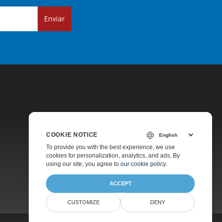
Enviar
COOKIE NOTICE
Precios
To provide you with the best experience, we use
cookies for personalization, analytics, and ads. By
Asesoramiento Gratuito
using our site, you agree to
our cookie policy
.
ACCEPT
CUSTOMIZE
DENY