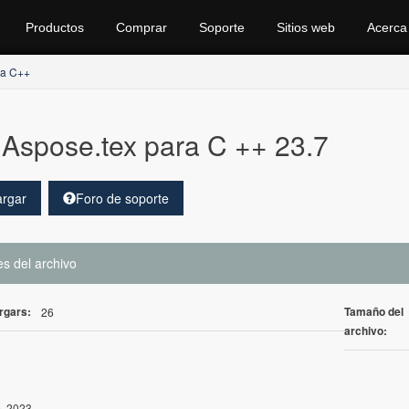
Productos
Comprar
Soporte
Sitios web
Acerca
ra C++
Aspose.tex para C ++ 23.7
rgar
Foro de soporte
es del archivo
rgars:
Tamaño del
26
archivo:
9, 2023