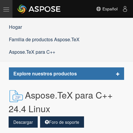
Alternar
Español
navegación
Hogar
Familia de productos Aspose.TeX
Aspose.TeX para C++
Toggle
Explore nuestros productos
navigat
Aspose.TeX para C++
24.4 Linux
Descargar
Foro de soporte