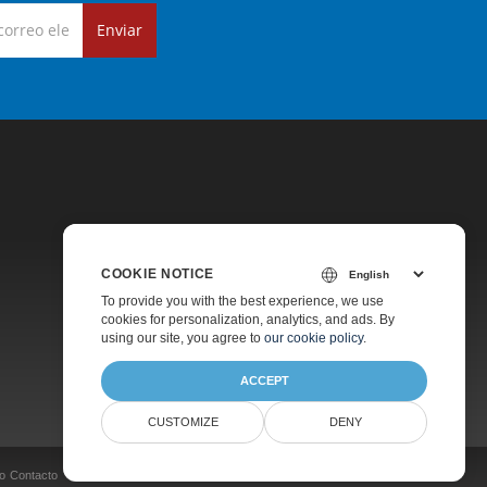
Enviar
COOKIE NOTICE
Precios
To provide you with the best experience, we use
cookies for personalization, analytics, and ads. By
Soporte De Pago
using our site, you agree to
our cookie policy
.
Acerca De
ACCEPT
CUSTOMIZE
DENY
o
Contacto