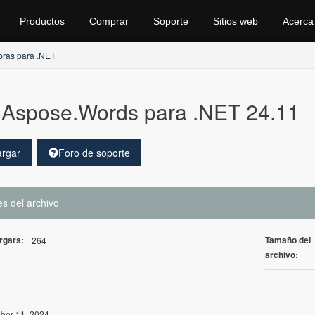
Productos
Comprar
Soporte
Sitios web
Acerca
bras para .NET
Aspose.Words para .NET 24.11
rgar
Foro de soporte
es del archivo
rgars:
Tamaño del
264
archivo:
er 11, 2024