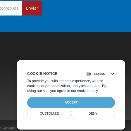
Enviar
COOKIE NOTICE
Precios
To provide you with the best experience, we use
cookies for personalization, analytics, and ads. By
Soporte De Pago
using our site, you agree to
our cookie policy
.
Acerca De
ACCEPT
CUSTOMIZE
DENY
o
Contacto