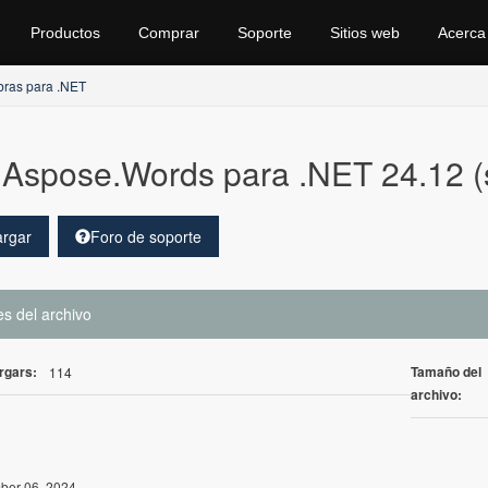
Productos
Comprar
Soporte
Sitios web
Acerca
bras para .NET
Aspose.Words para .NET 24.12 (
rgar
Foro de soporte
es del archivo
rgars:
Tamaño del
114
archivo:
er 06, 2024