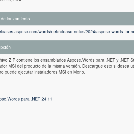
 de lanzamiento
releases.aspose.com/words/net/release-notes/2024/aspose-words-for-n
ipción
chivo ZIP contiene los ensamblados Aspose.Words para .NET y .NET S
lador MSI del producto de la misma versión. Descargue esto si desea ut
no puede ejecutar instaladores MSI en Mono.
ose.Words para .NET 24.11