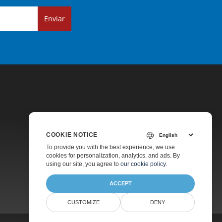
Enviar
COOKIE NOTICE
Precios
To provide you with the best experience, we use
cookies for personalization, analytics, and ads. By
Asesoramiento Gratuito
using our site, you agree to
our cookie policy
.
ACCEPT
CUSTOMIZE
DENY