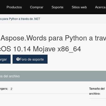
Productos
Comprar
Soporte
Sitios web
Acerca
 para Python a través de .NET
Aspose.Words para Python a trav
OS 10.14 Mojave x86_64
rgar
Foro de soporte
es del archivo
rgars:
Tamaño del
2
archivo: