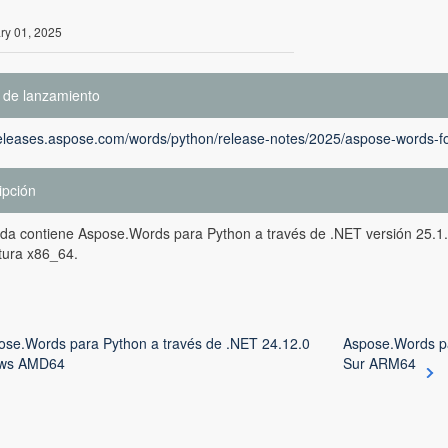
ry 01, 2025
 de lanzamiento
releases.aspose.com/words/python/release-notes/2025/aspose-words-fo
ipción
da contiene Aspose.Words para Python a través de .NET versión 25.1.
tura x86_64.
ose.Words para Python a través de .NET 24.12.0
Aspose.Words pa
ws AMD64
Sur ARM64