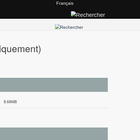
Français
iquement)
8.68MB