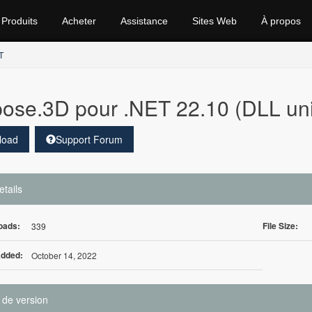
Produits
Acheter
Assistance
Sites Web
À propos
T
ose.3D pour .NET 22.10 (DLL un
load
Support Forum
etails
oads:
File Size:
339
Added:
October 14, 2022
 de version