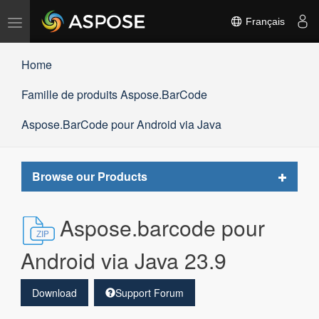
Basculer
Français
la
navigation
Home
Famille de produits Aspose.BarCode
Aspose.BarCode pour Android via Java
Toggle
Browse our Products
navigat
Aspose.barcode pour
Android via Java 23.9
Download
Support Forum