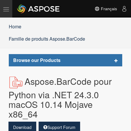
Basculer
Français
la
navigation
Home
Famille de produits Aspose.BarCode
Toggle
Browse our Products
navigat
Aspose.BarCode pour
Python via .NET 24.3.0
macOS 10.14 Mojave
x86_64
Download
Support Forum