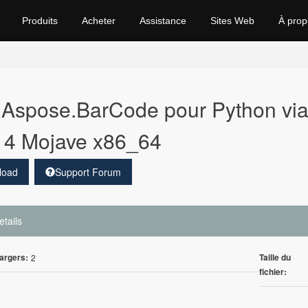
Produits
Acheter
Assistance
Sites Web
À prop
Aspose.BarCode pour Python vi
14 Mojave x86_64
load
Support Forum
etails
argers:
Taille du
2
fichier: