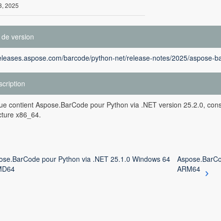
3, 2025
 de version
releases.aspose.com/barcode/python-net/release-notes/2025/aspose-ba
cription
ue contient Aspose.BarCode pour Python via .NET version 25.2.0, cons
ecture x86_64.
ose.BarCode pour Python via .NET 25.1.0 Windows 64
Aspose.BarCo
AMD64
ARM64