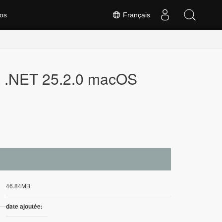
os
Français
a .NET 25.2.0 macOS
46.84MB
date ajoutée: