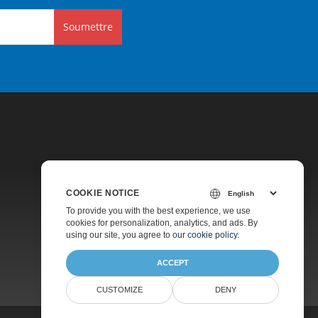
Soumettre
COOKIE NOTICE
Tarification
To provide you with the best experience, we use
cookies for personalization, analytics, and ads. By
Support Payant
using our site, you agree to
our cookie policy
.
À Propos
ACCEPT
CUSTOMIZE
DENY