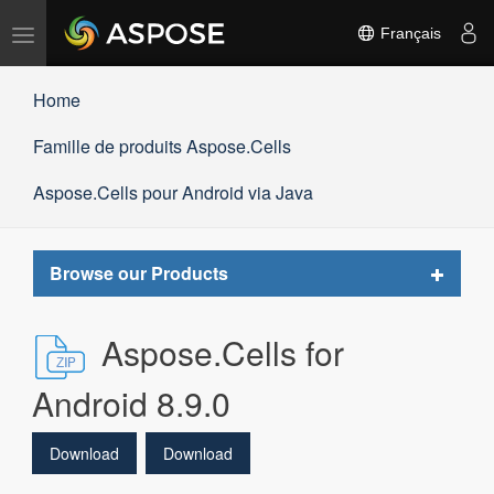
Basculer
Français
la
navigation
Home
Famille de produits Aspose.Cells
Aspose.Cells pour Android via Java
Toggle
Browse our Products
navigat
Aspose.Cells for
Android 8.9.0
Download
Download