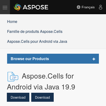
Basculer
Français
la
navigation
Home
Famille de produits Aspose.Cells
Aspose.Cells pour Android via Java
Toggle
Browse our Products
navigat
Aspose.Cells for
Android via Java 19.9
Download
Download