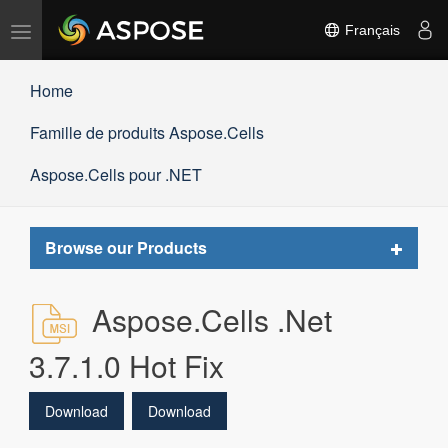
Basculer
Français
la
navigation
Home
Famille de produits Aspose.Cells
Aspose.Cells pour .NET
Toggle
Browse our Products
navigat
Aspose.Cells .Net
3.7.1.0 Hot Fix
Download
Download