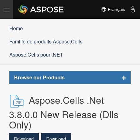
Basculer
Français
la
navigation
Home
Famille de produits Aspose.Cells
Aspose.Cells pour .NET
Toggle
Browse our Products
navigat
Aspose.Cells .Net
3.8.0.0 New Release (Dlls
Only)
Download
Download