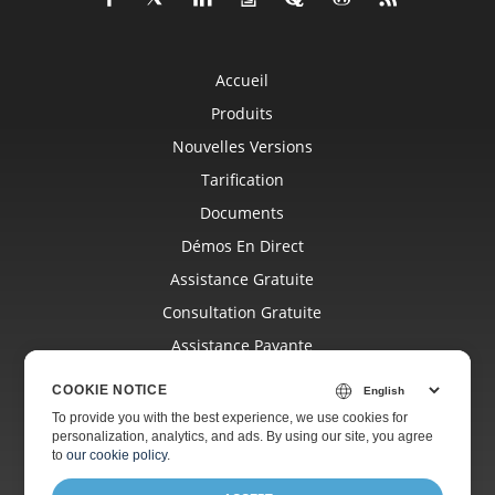
Accueil
Produits
Nouvelles Versions
Tarification
Documents
Démos En Direct
Assistance Gratuite
Consultation Gratuite
Assistance Payante
Blog
COOKIE NOTICE
Sites Web
To provide you with the best experience, we use cookies for
personalization, analytics, and ads. By using our site, you agree
À Propos
to
our cookie policy
.