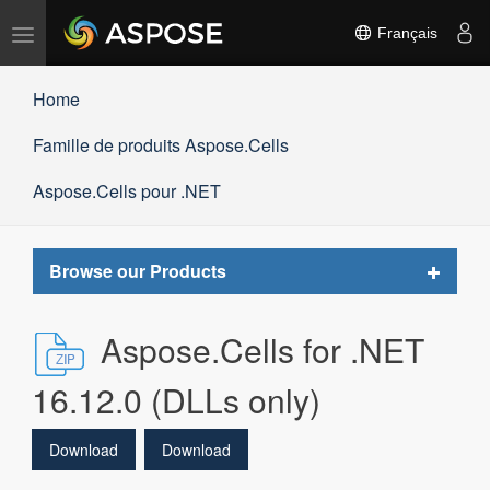
Basculer
Français
la
navigation
Home
Famille de produits Aspose.Cells
Aspose.Cells pour .NET
Toggle
Browse our Products
navigat
Aspose.Cells for .NET
16.12.0 (DLLs only)
Download
Download