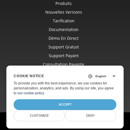
Produits
Nouvelles Versions
Tarification
Documentation
Démo En Direct
Support Gratuit
Support Payant
Consultation Payante
Blog
COOKIE NOTICE
Sites Web
To provide you with the best experience, we use cookies for
personalization, analytics, and ads. By using our site, you agree
À Propos
to
our cookie policy
.
ACCEPT
CUSTOMIZE
DENY
© Aspose Pty Ltd 2001-2026.
Tous droits réservés.
Politique de confidentialité
Conditions d'utilisation
Contact