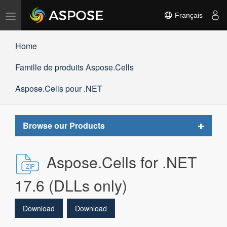
Basculer
Français
la
navigation
Home
Famille de produits Aspose.Cells
Aspose.Cells pour .NET
Toggle
Browse our Products
navigat
Aspose.Cells for .NET
17.6 (DLLs only)
Download
Download