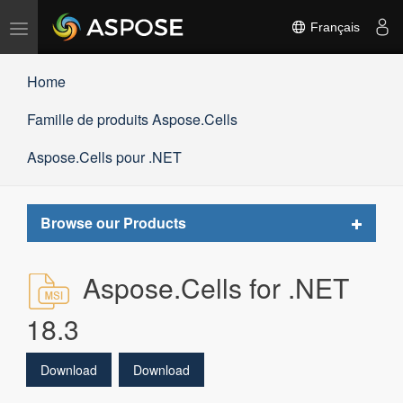
Basculer
Français
la
navigation
Home
Famille de produits Aspose.Cells
Aspose.Cells pour .NET
Toggle
Browse our Products
navigat
Aspose.Cells for .NET
18.3
Download
Download